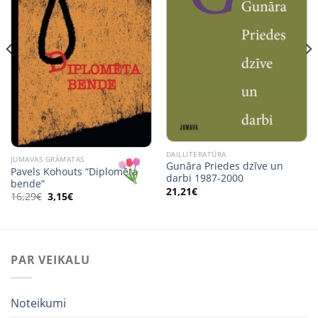
DAIĻLITERATŪRA
JUMAVAS GRĀMATAS
Gunāra Priedes dzīve un
Pavels Kohouts “Diplomēta
darbi 1987-2000
bende”
21,21
€
Original
Current
16,29
€
3,15
€
price
price
was:
is:
16,29€.
3,15€.
PAR VEIKALU
Noteikumi