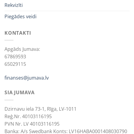
Rekvizīti
Piegādes veidi
KONTAKTI
Apgāds Jumava:
67869593
65029115
finanses@jumava.lv
SIA JUMAVA
Dzirnavu iela 73-1, Rīga, LV-1011
Reģ.Nr. 40103116195
PVN Nr. LV 40103116195
Banka: A/s Swedbank Konts: LV16HABA0001408030790