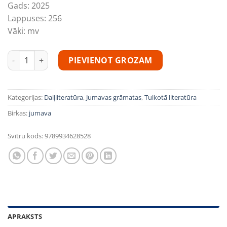
Gads:
2025
Lappuses:
256
Vāki:
mv
Ginters Krīgers "Rozes karalienei Teofanai" Tulkotāja Brigita
PIEVIENOT GROZAM
Kategorijas:
Daiļliteratūra
,
Jumavas grāmatas
,
Tulkotā literatūra
Birkas:
jumava
Svītru kods:
9789934628528
APRAKSTS