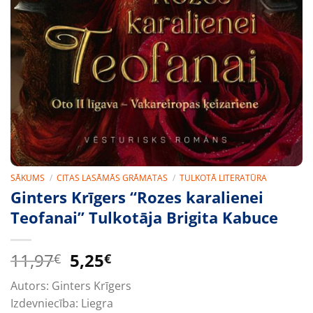
SĀKUMS
/
CITAS LASĀMĀS GRĀMATAS
/
TULKOTĀ LITERATŪRA
Ginters Krīgers “Rozes karalienei
Teofanai” Tulkotāja Brigita Kabuce
Original
Current
11,97
5,25
€
€
price
price
Autors:
Ginters Krīgers
was:
is:
Izdevniecība:
Liegra
11,97€.
5,25€.