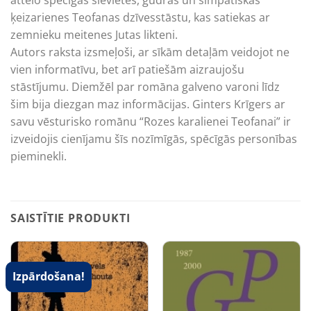
ķeizarienes Teofanas dzīvesstāstu, kas satiekas ar
zemnieku meitenes Jutas likteni.
Autors raksta izsmeļoši, ar sīkām detaļām veidojot ne
vien informatīvu, bet arī patiešām aizraujošu
stāstījumu. Diemžēl par romāna galveno varoni līdz
šim bija diezgan maz informācijas. Ginters Krīgers ar
savu vēsturisko romānu “Rozes karalienei Teofanai” ir
izveidojis cienījamu šīs nozīmīgās, spēcīgās personības
pieminekli.
SAISTĪTIE PRODUKTI
Izpārdošana!