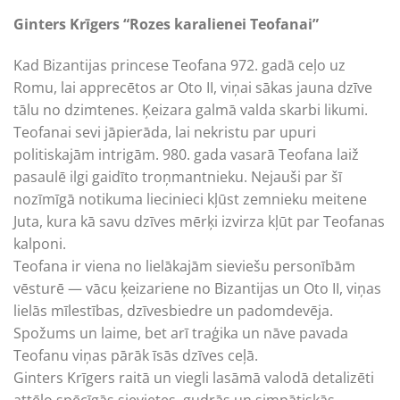
Ginters Krīgers “Rozes karalienei Teofanai”
Kad Bizantijas princese Teofana 972. gadā ceļo uz
Romu, lai apprecētos ar Oto II, viņai sākas jauna dzīve
tālu no dzimtenes. Ķeizara galmā valda skarbi likumi.
Teofanai sevi jāpierāda, lai nekristu par upuri
politiskajām intrigām. 980. gada vasarā Teofana laiž
pasaulē ilgi gaidīto troņmantnieku. Nejauši par šī
nozīmīgā notikuma liecinieci kļūst zemnieku meitene
Juta, kura kā savu dzīves mērķi izvirza kļūt par Teofanas
kalponi.
Teofana ir viena no lielākajām sieviešu personībām
vēsturē — vācu ķeizariene no Bizantijas un Oto II, viņas
lielās mīlestības, dzīvesbiedre un padomdevēja.
Spožums un laime, bet arī traģika un nāve pavada
Teofanu viņas pārāk īsās dzīves ceļā.
Ginters Krīgers raitā un viegli lasāmā valodā detalizēti
attēlo spēcīgās sievietes, gudrās un simpātiskās