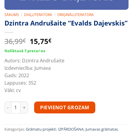
SĀKUMS
/
DAIĻLITERATŪRA
/
ORIĢINĀLLITERATŪRA
Dzintra Andrušaite “Evalds Dajevskis”
Original
Current
36,99
15,75
€
€
price
price
Noliktavā 7 prece/-es
was:
is:
Autors:
Dzintra Andrušaite
36,99€.
15,75€.
Izdevniecība:
Jumava
Gads:
2022
Lappuses:
352
Vāki:
cv
Dzintra Andrušaite “Evalds Dajevskis” daudzums
PIEVIENOT GROZAM
Kategorijas:
Grāmatu projekti
,
IZPĀRDOŠANA
,
Jumavas grāmatas
,