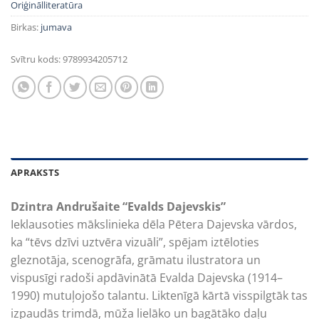
Oriģinālliteratūra
Birkas:
jumava
Svītru kods:
9789934205712
APRAKSTS
Dzintra Andrušaite “Evalds Dajevskis”
Ieklausoties mākslinieka dēla Pētera Dajevska vārdos,
ka “tēvs dzīvi uztvēra vizuāli”, spējam iztēloties
gleznotāja, scenogrāfa, grāmatu ilustratora un
vispusīgi radoši apdāvinātā Evalda Dajevska (1914–
1990) mutuļojošo talantu. Liktenīgā kārtā visspilgtāk tas
izpaudās trimdā, mūža lielāko un bagātāko daļu