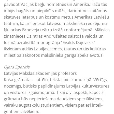
pavadot Vācijas bēgļu nometnēs un Amerikā. Taču tas
ir bijis bagāts un piepildīts mūžs, darinot neskaitāmus
skatuves ietērpus un kostīmu metus Amerikas Latviešu
teātrim, kā arī ienesot latviešu mākslinieka redzējumu
Ņujorkas Brodveja teātru izrāžu noformējumā. Mākslas
zinātnieces Dzintras Andrušaites saistošā valodā un
formā uzrakstītā monogrāfija “Evalds Dajevskis”
ikvienam atklās Latvijas zemes, tautas un tās kultūras
mīlestībā sakņotos mākslinieka garīgā spēka avotus.
Ojārs Spārītis
,
Latvijas Mākslas akadēmijas profesors
Koša grāmata — attēlu, teksta, pielikumu ziņā. Vērtīgs,
nozīmīgs, būtisks papildinājums Latvijas kultūrvēstures
un vēstures izgaismojumā. Tikai divi aspekti, kāpēc šī
grāmata būs nepieciešama daudziem speciālistiem,
vairāku augstskolu studentiem, visiem patiesi inteli-
ģentiem cilvēkiem.