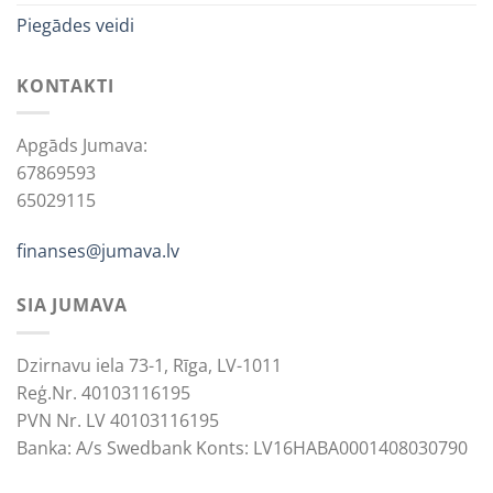
Piegādes veidi
KONTAKTI
Apgāds Jumava:
67869593
65029115
finanses@jumava.lv
SIA JUMAVA
Dzirnavu iela 73-1, Rīga, LV-1011
Reģ.Nr. 40103116195
PVN Nr. LV 40103116195
Banka: A/s Swedbank Konts: LV16HABA0001408030790