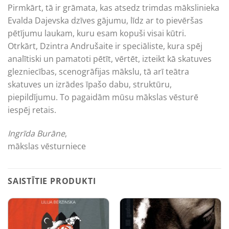
Pirmkārt, tā ir grāmata, kas atsedz trimdas mākslinieka
Evalda Dajevska dzīves gājumu, līdz ar to pievēršas
pētījumu laukam, kuru esam kopuši visai kūtri.
Otrkārt, Dzintra Andrušaite ir speciāliste, kura spēj
analītiski un pamatoti pētīt, vērtēt, izteikt kā skatuves
glezniecības, scenogrāfijas mākslu, tā arī teātra
skatuves un izrādes īpašo dabu, struktūru,
piepildījumu. To pagaidām mūsu mākslas vēsturē
iespēj retais.
Ingrīda Burāne
,
mākslas vēsturniece
SAISTĪTIE PRODUKTI