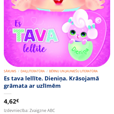
SĀKUMS
/
DAIĻLITERATŪRA
/
BĒRNU UN JAUNIEŠU LITERATŪRA
Es tava lellīte. Dieniņa. Krāsojamā
grāmata ar uzlīmēm
4,62
€
Izdevniecība:
Zvaigzne ABC