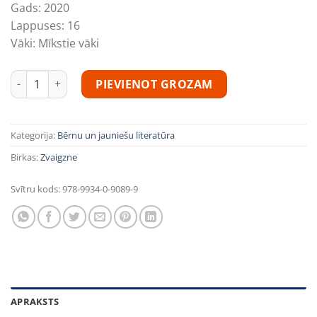
Gads:
2020
Lappuses:
16
Vāki:
Mīkstie vāki
Es tava lellīte. Dieniņa. Krāsojamā grāmata ar uzlīmēm daudz
PIEVIENOT GROZAM
Kategorija:
Bērnu un jauniešu literatūra
Birkas:
Zvaigzne
Svītru kods:
978-9934-0-9089-9
APRAKSTS