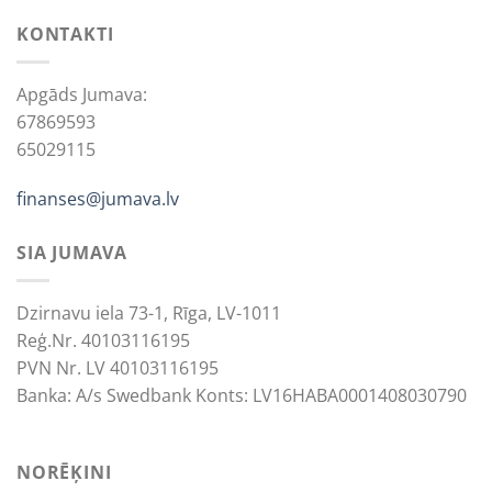
KONTAKTI
Apgāds Jumava:
67869593
65029115
finanses@jumava.lv
SIA JUMAVA
Dzirnavu iela 73-1, Rīga, LV-1011
Reģ.Nr. 40103116195
PVN Nr. LV 40103116195
Banka: A/s Swedbank Konts: LV16HABA0001408030790
NORĒĶINI