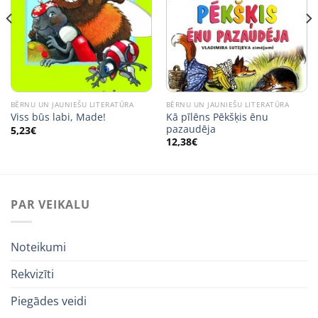
BĒRNU UN JAUNIEŠU LITERATŪRA
BĒRNU UN JAUNIEŠU LITERATŪRA
Kā pīlēns Pēkšķis ēnu
Viss būs labi, Made!
pazaudēja
5,23
€
12,38
€
PAR VEIKALU
Noteikumi
Rekvizīti
Piegādes veidi