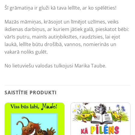
Šī grāmatiņa ir gluži kā tava lellīte, ar ko spēlēties!
Mazās māmiņas, krāsojot un līmējot uzlīmes, veiks
ikdienas darbiņus, ar kuriem jātiek galā, pieskatot bēbi:
vārīs putru, mainīs autiņbiksītes, raudzīsies, lai ejot
laukā, lellīte būtu drošībā, vannos, nomierinās un
vakarā noliks gulēt.
No lietuviešu valodas tulkojusi Marika Taube.
SAISTĪTIE PRODUKTI