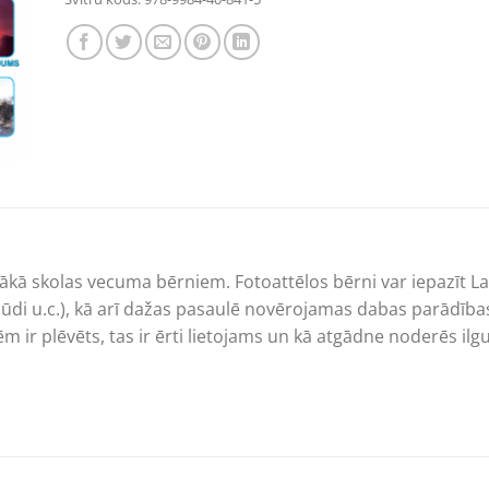
ā skolas vecuma bērniem. Fotoattēlos bērni var iepazīt Lat
plūdi u.c.), kā arī dažas pasaulē novērojamas dabas parādības.
r plēvēts, tas ir ērti lietojams un kā atgādne noderēs ilgu