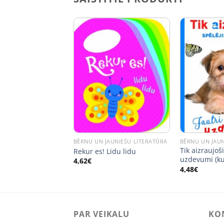
JAUNIEŠU LITERATŪRA
BĒRNU UN JAUNIEŠU LITERATŪRA
BĒRNU UN JAUN
saule. Dosimies
Tik aizraujoši
Rekur es! Lidu lidu
uzdevumi (k
4,62
€
4,48
€
PAR VEIKALU
KO