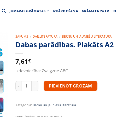
JUMAVAS GRĀMATAS
IZPĀRDOŠANA
GRĀMATA 24.LV
ID
SĀKUMS
/
DAIĻLITERATŪRA
/
BĒRNU UN JAUNIEŠU LITERATŪRA
Dabas parādības. Plakāts A2
7,61
€
Izdevniecība:
Zvaigzne ABC
Dabas parādības. Plakāts A2 daudzums
PIEVIENOT GROZAM
Kategorija:
Bērnu un jauniešu literatūra
Svītru kods:
978-9984-40-841-5