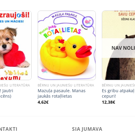
NAV NOL
IEŠU LITERATŪRA
BĒRNU UN JAUNIEŠU LITERATŪRA
BĒRNU UN JAUNIEŠ
! Jautri
Mazuļa pasaule. Manas
Es gribu atpakaļ
ucēns)
jaukās rotaļlietas
cepuri!
4,62
€
12,38
€
NTAKTI
SIA JUMAVA