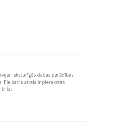
vijai raksturīgās dabas parādības
 Pie katra attēla ir pierakstīts
 laiku.