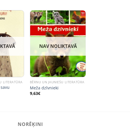
IKTAVĀ
NAV NOLIKTAVĀ
U LITERATŪRA
BĒRNU UN JAUNIEŠU LITERATŪRA
 savu
Meža dzīvnieki
9,63
€
NORĒĶINI