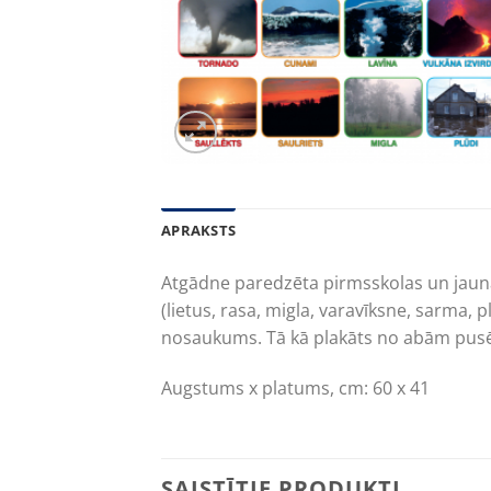
APRAKSTS
Atgādne paredzēta pirmsskolas un jaunāk
(lietus, rasa, migla, varavīksne, sarma, 
nosaukums. Tā kā plakāts no abām pusēm i
Augstums x platums, cm: 60 x 41
SAISTĪTIE PRODUKTI