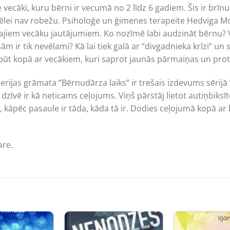
vecāki, kuru bērni ir vecumā no 2 līdz 6 gadiem. Šis ir brīnu
ztēlei nav robežu. Psiholoģe un ģimenes terapeite Hedviga Mo
ākajiem vecāku jautājumiem. Ko nozīmē labi audzināt bērnu? V
šām ir tik nevēlami? Kā lai tiek galā ar “divgadnieka krīzi”
i būt kopā ar vecākiem, kuri saprot jaunās pārmaiņas un prot
as grāmata “Bērnudārza laiks” ir trešais izdevums sērijā “
vē ir kā neticams ceļojums. Viņš pārstāj lietot autiņbiksīte
, kāpēc pasaule ir tāda, kāda tā ir. Dodies ceļojumā kopā a
are.