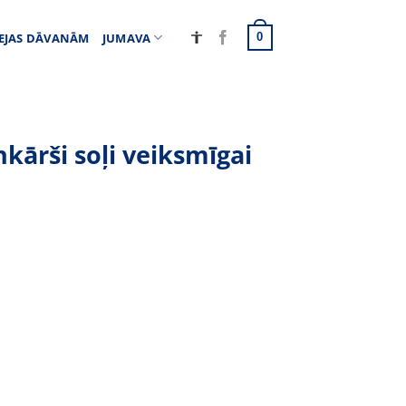
EJAS DĀVANĀM
JUMAVA
0
nkārši soļi veiksmīgai