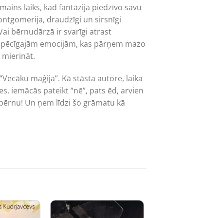
mains laiks, kad fantāzija piedzīvo savu
ntgomerija, draudzīgi un sirsnīgi
ai bērnudārzā ir svarīgi atrast
 un spēcīgajām emocijām, kas pārņem mazo
 mierināt.
Vecāku maģija”. Kā stāsta autore, laika
s, iemācās pateikt “nē”, pats ēd, arvien
r bērnu! Un ņem līdzi šo grāmatu kā