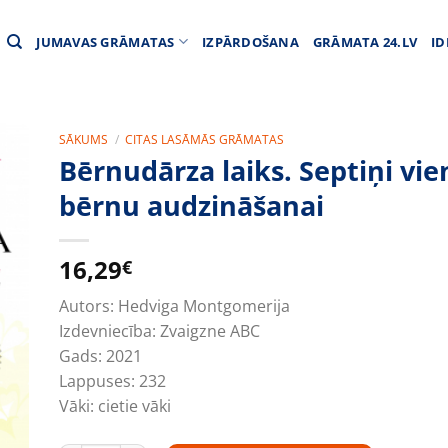
JUMAVAS GRĀMATAS
IZPĀRDOŠANA
GRĀMATA 24.LV
ID
SĀKUMS
/
CITAS LASĀMĀS GRĀMATAS
Bērnudārza laiks. Septiņi vie
bērnu audzināšanai
16,29
€
Autors:
Hedviga Montgomerija
Izdevniecība:
Zvaigzne ABC
Gads:
2021
Lappuses:
232
Vāki:
cietie vāki