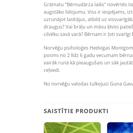
Grāmatu “Bērnudārza laiks” novērtēs tie 
augstāko lidojumu. Viss ir iespējams, i
uzrunājot lasītājus, atbild uz vissvarīg
draugus? Vai brāļu un māsu ķīviņi patie
cilvēku savā varā? Bērnam ir ļoti svarīg
Norvēģu psiholoģes Hedvigas Montgomerij
posms no 2 līdz 6 gadu vecumam bērna dzī
vairāk runā kā pieaugušais un sāk jautāt
ceļvedi.
No norvēģu valodas tulkojusi Guna Gav
SAISTĪTIE PRODUKTI