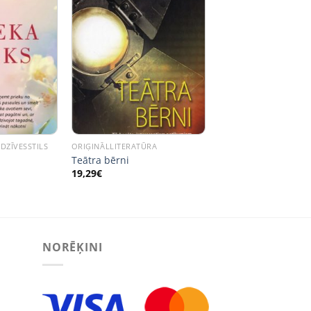
 DZĪVESSTILS
ORIĢINĀLLITERATŪRA
Teātra bērni
19,29
€
NORĒĶINI