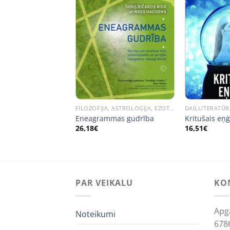
 NOLIKTAVĀ
ĢIMENE, DZĪVESSTILS
FILOZOFIJA, ASTROLOĢIJA, EZOTERIKA, RELIĢIJA
DAIĻLITERATŪR
 šarmu.
Eneagrammas gudrība
Kritušais eņģ
ts izdevums
26,18
€
16,51
€
PAR VEIKALU
KO
Apg
Noteikumi
678