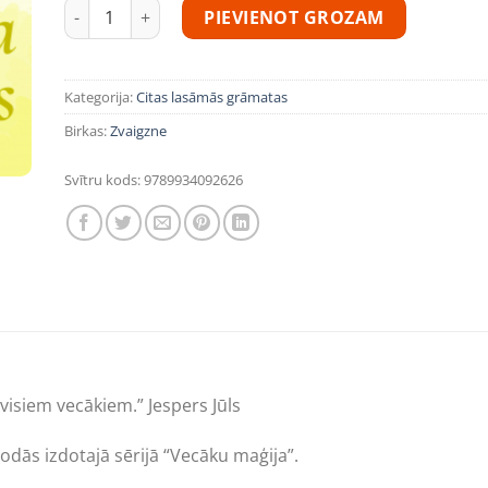
Bērnudārza laiks. Septiņi vienkārši soļi veiksmīgai bēr
PIEVIENOT GROZAM
Kategorija:
Citas lasāmās grāmatas
Birkas:
Zvaigzne
Svītru kods:
9789934092626
 visiem vecākiem.” Jespers Jūls
odās izdotajā sērijā “Vecāku maģija”.