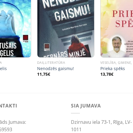
A
DAIĻLITERATŪRA
VESELĪBA, ĢIMENE,
elis
Nenodzēs gaismu!
Prieka spēks
11,75
€
13,78
€
NTAKTI
SIA JUMAVA
āds Jumava:
Dzirnavu iela 73-1, Rīga, LV-
69593
1011