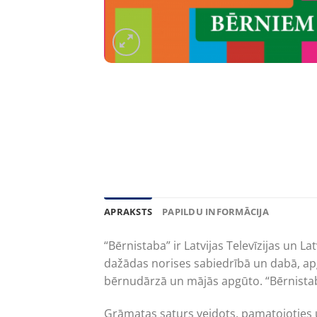
APRAKSTS
PAPILDU INFORMĀCIJA
“Bērnistaba” ir Latvijas Televīzijas un L
dažādas norises sabiedrībā un dabā, ap
bērnudārzā un mājās apgūto. “Bērnistabā
Grāmatas saturs veidots, pamatojoties uz