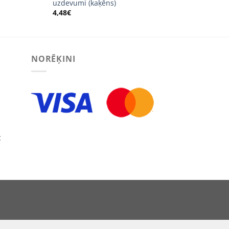
uzdevumi (kaķēns)
4,48
€
NORĒĶINI
:
ECT