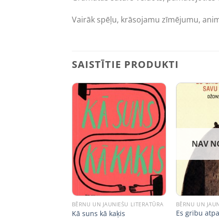
Vairāk spēļu, krāsojamu zīmējumu, animā
SAISTĪTIE PRODUKTI
 NOLIKTAVĀ
NAV N
JAUNIEŠU LITERATŪRA
BĒRNU UN JAUNIEŠU LITERATŪRA
BĒRNU UN JAUN
Es gribu atp
rinti
Kā suns kā kaķis