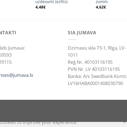
uzdevumi (ezītis)
zumm
4,48
€
4,62
€
NTAKTI
SIA JUMAVA
āds Jumava:
Dzirnavu iela 73-1, Rīga, LV-
69593
1011
29115
Reģ.Nr. 40103116195
PVN Nr. LV 40103116195
anses@jumava.lv
Banka: A/s Swedbank Konts
LV16HABA0001408030790
ACCEPT
REJ
cookies to improve your experience.