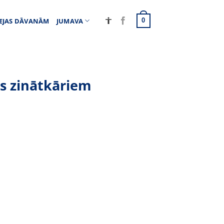
EJAS DĀVANĀM
JUMAVA
0
as zinātkāriem
udzums