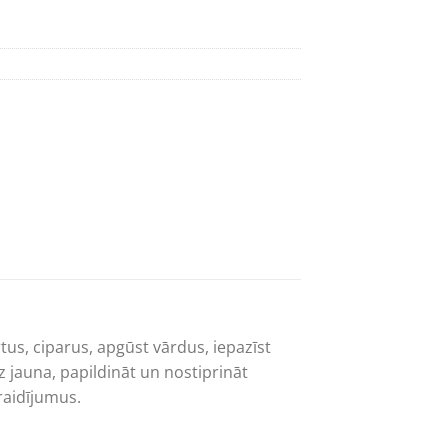
rtus, ciparus, apgūst vārdus, iepazīst
 jauna, papildināt un nostiprināt
raidījumus.