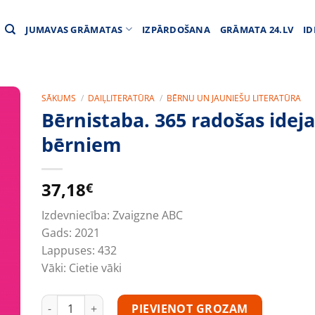
JUMAVAS GRĀMATAS
IZPĀRDOŠANA
GRĀMATA 24.LV
ID
SĀKUMS
/
DAIĻLITERATŪRA
/
BĒRNU UN JAUNIEŠU LITERATŪRA
Bērnistaba. 365 radošas idej
bērniem
37,18
€
Izdevniecība:
Zvaigzne ABC
Gads:
2021
Lappuses:
432
Vāki:
Cietie vāki
Bērnistaba. 365 radošas idejas zinātkāriem bērniem da
PIEVIENOT GROZAM