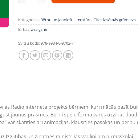
Kategorijas:
Bērnu un jauniešu literatūra
,
Citas lasāmās grāmatas
Birkas:
Zvaigzne
Svītru kods:
978-9934-0-9702-7
atvijas Radio interneta projekts bērniem, kuri mācās pazīt bu
gūst jaunas prasmes. Bērni spēļu formā varēs uzzināt daudz
” var skatīties arī animācijas, klausīties pasakas un bērnu 
 Izglītības un zinātnes ministrijas vadlīnijām pirmsskolai.