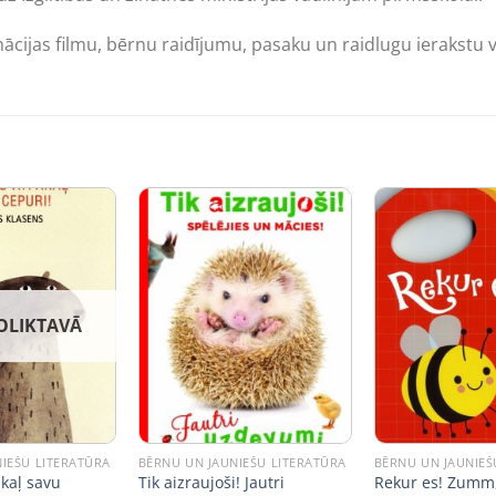
cijas filmu, bērnu raidījumu, pasaku un raidlugu ierakstu 
OLIKTAVĀ
IEŠU LITERATŪRA
BĒRNU UN JAUNIEŠU LITERATŪRA
BĒRNU UN JAUNIEŠ
akaļ savu
Tik aizraujoši! Jautri
Rekur es! Zumm