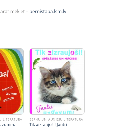
varat meklēt –
bernistaba.lsm.lv
U LITERATŪRA
BĒRNU UN JAUNIEŠU LITERATŪRA
, zumm,
Tik aizraujoši! Jautri