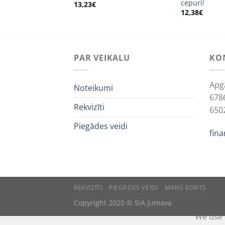
cepuri!
13,23
€
12,38
€
PAR VEIKALU
KO
Apg
Noteikumi
678
Rekvizīti
650
Piegādes veidi
fin
REKVIZĪTI
PIEGĀDES VEIDI
MANS KONTS
Copyright 2020 © SIA Jumava
We use 