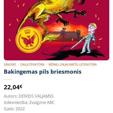
SĀKUMS
/
DAIĻLITERATŪRA
/
BĒRNU UN JAUNIEŠU LITERATŪRA
Bakingemas pils briesmonis
22,04
€
Autors:
DEIVIDS VALJAMSS
Izdevniecība:
Zvaigzne ABC
Gads:
2022