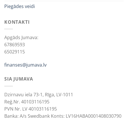
Piegādes veidi
KONTAKTI
Apgāds Jumava:
67869593
65029115
finanses@jumava.lv
SIA JUMAVA
Dzirnavu iela 73-1, Rīga, LV-1011
Reģ.Nr. 40103116195
PVN Nr. LV 40103116195
Banka: A/s Swedbank Konts: LV16HABA0001408030790