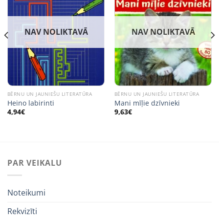
NAV NOLIKTAVĀ
NAV NOLIKTAVĀ
BĒRNU UN JAUNIEŠU LITERATŪRA
BĒRNU UN JAUNIEŠU LITERATŪRA
Heino labirinti
Mani mīļie dzīvnieki
4,94
€
9,63
€
PAR VEIKALU
Noteikumi
Rekvizīti