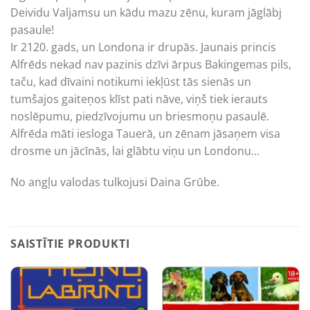
Deividu Valjamsu un kādu mazu zēnu, kuram jāglābj
pasaule!
Ir 2120. gads, un Londona ir drupās. Jaunais princis
Alfrēds nekad nav pazinis dzīvi ārpus Bakingemas pils,
taču, kad dīvaini notikumi iekļūst tās sienās un
tumšajos gaiteņos klīst pati nāve, viņš tiek ierauts
noslēpumu, piedzīvojumu un briesmoņu pasaulē.
Alfrēda māti iesloga Tauerā, un zēnam jāsaņem visa
drosme un jācīnās, lai glābtu viņu un Londonu…
No angļu valodas tulkojusi Daina Grūbe.
SAISTĪTIE PRODUKTI