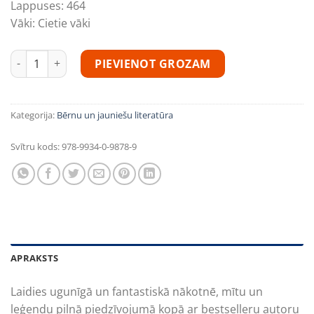
Lappuses:
464
Vāki:
Cietie vāki
Bakingemas pils briesmonis daudzums
PIEVIENOT GROZAM
Kategorija:
Bērnu un jauniešu literatūra
Svītru kods:
978-9934-0-9878-9
APRAKSTS
Laidies ugunīgā un fantastiskā nākotnē, mītu un
leģendu pilnā piedzīvojumā kopā ar bestselleru autoru