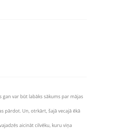
as gan var būt labāks sākums par mājas
s pārdot. Un, otrkārt, šajā vecajā ēkā
vajadzēs aicināt cilvēku, kuru viņa