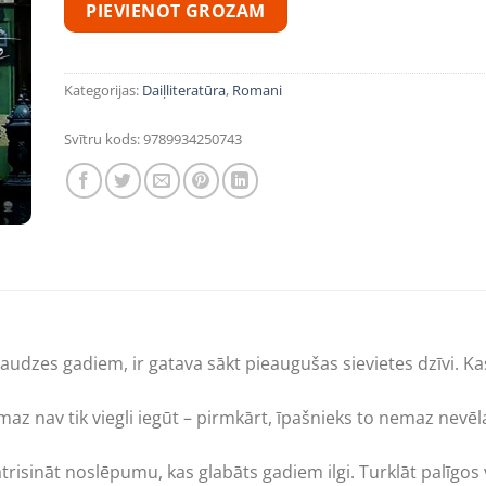
PIEVIENOT GROZAM
Kategorijas:
Daiļliteratūra
,
Romani
Svītru kods:
9789934250743
audzes gadiem, ir gatava sākt pieaugušas sievietes dzīvi. K
 nav tik viegli iegūt – pirmkārt, īpašnieks to nemaz nevēla
 atrisināt noslēpumu, kas glabāts gadiem ilgi. Turklāt palīgos 