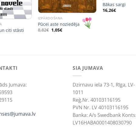
Bākas sargi
16,26
€
IZPĀRDOŠANA
Pūcei aste noziedēja
A
Original
Current
8,82
€
1,05
€
n citi stāsti
price
price
was:
is:
8,82€.
1,05€.
NTAKTI
SIA JUMAVA
āds Jumava:
Dzirnavu iela 73-1, Rīga, LV-
69593
1011
29115
Reģ.Nr. 40103116195
PVN Nr. LV 40103116195
anses@jumava.lv
Banka: A/s Swedbank Konts
LV16HABA0001408030790