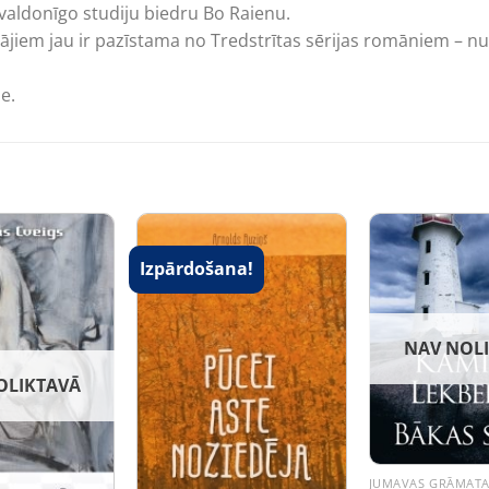
t valdonīgo studiju biedru Bo Raienu.
ītājiem jau ir pazīstama no Tredstrītas sērijas romāniem – n
e.
Izpārdošana!
NAV NOL
OLIKTAVĀ
JUMAVAS GRĀMAT