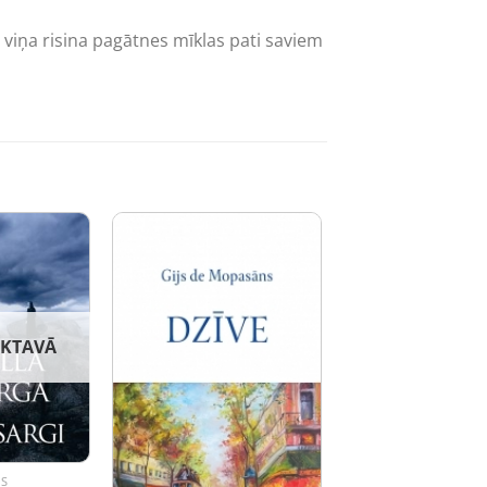
u viņa risina pagātnes mīklas pati saviem
IKTAVĀ
AS