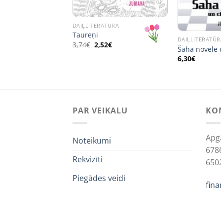
iņa-Valliete “Dievs,
ginal
Current
5
€
DAIĻLITERATŪRA
ce
price
Taureņi
:
is:
DAIĻLITERATŪR
Original
Current
3,74
€
2,52
€
3€.
1,05€.
Šaha novele u
price
price
was:
is:
6,30
€
3,74€.
2,52€.
PAR VEIKALU
KO
Apg
Noteikumi
678
Rekvizīti
650
Piegādes veidi
fin