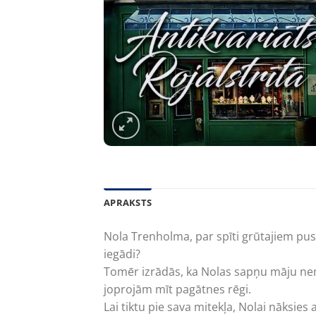
APRAKSTS
Nola Trenholma, par spīti grūtajiem pus
iegādi?
Tomēr izrādās, ka Nolas sapņu māju nemaz
joprojām mīt pagātnes rēgi.
Lai tiktu pie sava mitekļa, Nolai nāksies