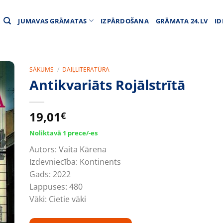
JUMAVAS GRĀMATAS
IZPĀRDOŠANA
GRĀMATA 24.LV
ID
SĀKUMS
/
DAIĻLITERATŪRA
Antikvariāts Rojālstrītā
19,01
€
Noliktavā 1 prece/-es
Autors:
Vaita Kārena
Izdevniecība:
Kontinents
Gads:
2022
Lappuses:
480
Vāki:
Cietie vāki