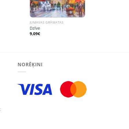
JUMAVAS GRĀMATAS
Dzīve
9,09
€
NORĒĶINI
: