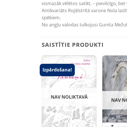
vismazāk vēlētos satikt, – pievilcīgo, be
Antikvariāts Rojālstrītā varone Nola las
spēkiem.
No angļu valodas tulkojusi Gunita Mežul
SAISTĪTIE PRODUKTI
šana!
Izpārdošana!
NAV NOLIKTAVĀ
NAV N
RĀMATAS