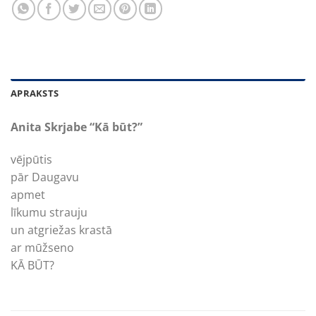
APRAKSTS
Anita Skrjabe “Kā būt?”
vējpūtis
pār Daugavu
apmet
līkumu strauju
un atgriežas krastā
ar mūžseno
KĀ BŪT?