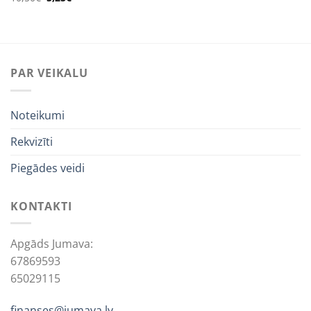
was:
is:
price
price
16,29€.
3,15€.
was:
is:
10,50€.
5,25€.
PAR VEIKALU
Noteikumi
Rekvizīti
Piegādes veidi
KONTAKTI
Apgāds Jumava:
67869593
65029115
finanses@jumava.lv