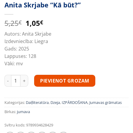
Anita Skrjabe “Kā būt?”
Original
Current
5,25
1,05
€
€
price
price
Autors:
Anita Skrjabe
was:
is:
Izdevniecība:
Liegra
5,25€.
1,05€.
Gads:
2025
Lappuses:
128
Vāki:
mv
Anita Skrjabe "Kā būt?" daudzums
PIEVIENOT GROZAM
Kategorijas:
Daiļliteratūra
,
Dzeja
,
IZPĀRDOŠANA
,
Jumavas grāmatas
Birkas:
jumava
Svītru kods:
9789934628429