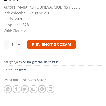
Autors:
MAIJA POHODŅEVA, MODRIS PELSIS
Izdevniecība:
Zvaigzne ABC
Gads:
2020
Lappuses:
328
Vāki:
Cietie vāki
Aliansē pret vēzi daudzums
PIEVIENOT GROZAM
Kategorija:
Veselība, ģimene, dzīvesstils
Birkas:
Zvaigzne
Svītru kods:
978-9934-0-8332-7