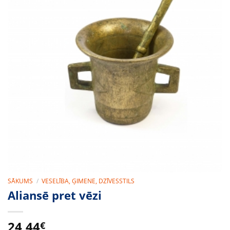
SĀKUMS
/
VESELĪBA, ĢIMENE, DZĪVESSTILS
Aliansē pret vēzi
24,44
€