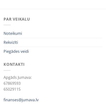
PAR VEIKALU
Noteikumi
Rekvizīti
Piegādes veidi
KONTAKTI
Apgāds Jumava:
67869593
65029115
finanses@jumava.lv