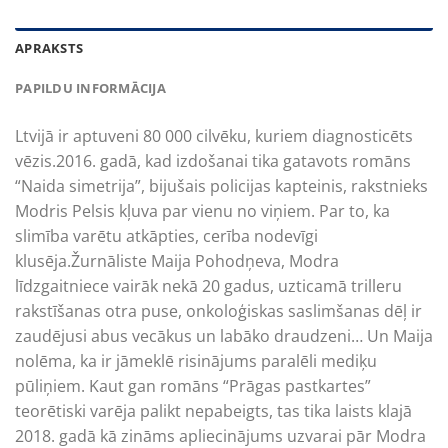
APRAKSTS
PAPILDU INFORMĀCIJA
Ltvijā ir aptuveni 80 000 cilvēku, kuriem diagnosticēts
vēzis.2016. gadā, kad izdošanai tika gatavots romāns
“Naida simetrija”, bijušais policijas kapteinis, rakstnieks
Modris Pelsis kļuva par vienu no viņiem. Par to, ka
slimība varētu atkāpties, cerība nodevīgi
klusēja.Žurnāliste Maija Pohodņeva, Modra
līdzgaitniece vairāk nekā 20 gadus, uzticamā trilleru
rakstīšanas otra puse, onkoloģiskas saslimšanas dēļ ir
zaudējusi abus vecākus un labāko draudzeni… Un Maija
nolēma, ka ir jāmeklē risinājums paralēli mediķu
pūliņiem. Kaut gan romāns “Prāgas pastkartes”
teorētiski varēja palikt nepabeigts, tas tika laists klajā
2018. gadā kā zināms apliecinājums uzvarai pār Modra