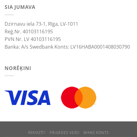
SIA JUMAVA
Dzirnavu iela 73-1, Rīga, LV-1011
Reģ.Nr. 40103116195
PVN Nr. LV 40103116195
Banka: A/s Swedbank Konts: LV16HABA0001408030790
NORĒĶINI
REKVIZĪTI
PIEGĀDES VEIDI
MANS KONTS