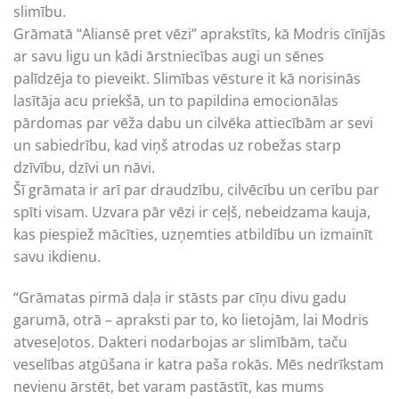
slimību.
Grāmatā “Aliansē pret vēzi” aprakstīts, kā Modris cīnījās
ar savu ligu un kādi ārstniecības augi un sēnes
palīdzēja to pieveikt. Slimības vēsture it kā norisinās
lasītāja acu priekšā, un to papildina emocionālas
pārdomas par vēža dabu un cilvēka attiecībām ar sevi
un sabiedrību, kad viņš atrodas uz robežas starp
dzīvību, dzīvi un nāvi.
Šī grāmata ir arī par draudzību, cilvēcību un cerību par
spīti visam. Uzvara pār vēzi ir ceļš, nebeidzama kauja,
kas piespiež mācīties, uzņemties atbildību un izmainīt
savu ikdienu.
“Grāmatas pirmā daļa ir stāsts par cīņu divu gadu
garumā, otrā – apraksti par to, ko lietojām, lai Modris
atveseļotos. Dakteri nodarbojas ar slimībām, taču
veselības atgūšana ir katra paša rokās. Mēs nedrīkstam
nevienu ārstēt, bet varam pastāstīt, kas mums