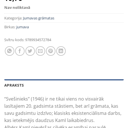
Nav noliktavā
Kategorija:
Jumavas grāmatas
Birkas:
jumava
Svītru kods:
9789934572784
APRAKSTS
“Svešinieks” (1946) ir ne tikai viens no visvairāk
lasītajiem 20. gadsimta stāstiem, bet arī grāmata, kas
savu gadsimtu izdzīvo; klasisks eksistenciālisma darbs,
kas ietekmējis daudzus Kamī laikabiedrus.
Albērs Kamī pievēršas cilvēka esamībai pasaulē,