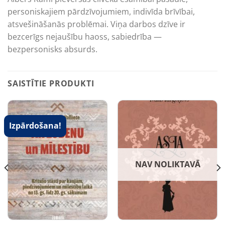
personiskajiem pārdzīvojumiem, indivīda brīvībai,
atsvešināšanās problēmai. Viņa darbos dzīve ir
bezcerīgs nejaušību haoss, sabiedrība —
bezpersonisks absurds.
SAISTĪTIE PRODUKTI
Izpārdošana!
NAV NOLIKTAVĀ