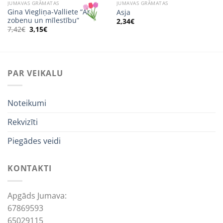
JUMAVAS GRĀMATAS
JUMAVAS GRĀMATAS
Gina Viegliņa-Valliete “Ar
Asja
zobenu un mīlestību”
2,34
€
Original
Current
7,42
€
3,15
€
price
price
was:
is:
7,42€.
3,15€.
PAR VEIKALU
Noteikumi
Rekvizīti
Piegādes veidi
KONTAKTI
Apgāds Jumava:
67869593
65029115