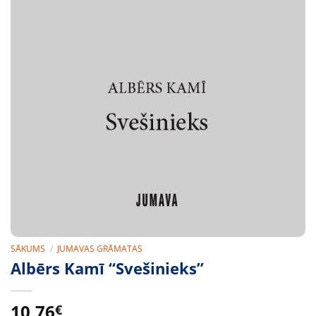
SĀKUMS
/
JUMAVAS GRĀMATAS
Albērs Kamī “Svešinieks”
10,76
€