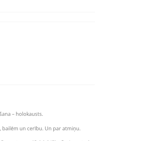
nāšana – holokausts.
u, bailēm un cerību. Un par atmiņu.