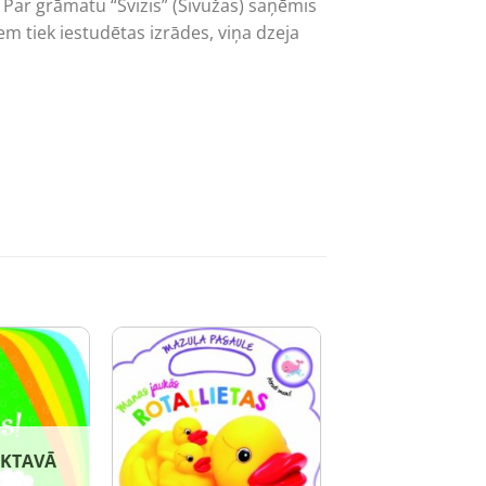
. Par grāmatu “Svizis” (Sivužas) saņēmis
em tiek iestudētas izrādes, viņa dzeja
IKTAVĀ