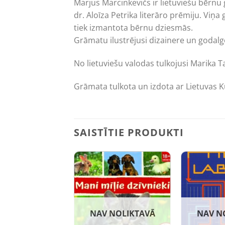
Marjus Marcinkevičs ir lietuviešu bērnu g
dr. Aloīza Petrika literāro prēmiju. Viņ
tiek izmantota bērnu dziesmās.
Grāmatu ilustrējusi dizainere un godalg
No lietuviešu valodas tulkojusi Marika T
Grāmata tulkota un izdota ar Lietuvas Ku
SAISTĪTIE PRODUKTI
NAV NOLIKTAVĀ
NAV N