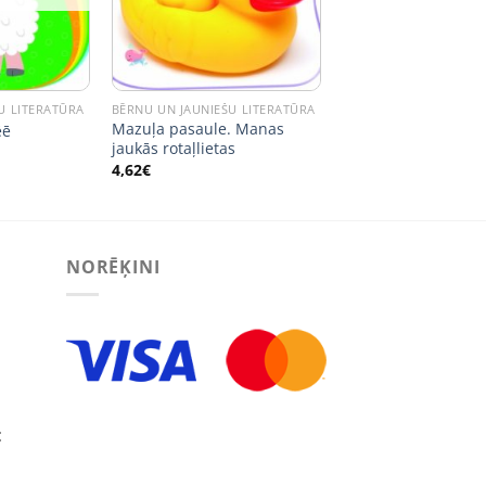
U LITERATŪRA
BĒRNU UN JAUNIEŠU LITERATŪRA
Mazuļa pasaule. Manas
ēē
jaukās rotaļlietas
4,62
€
NORĒĶINI
: