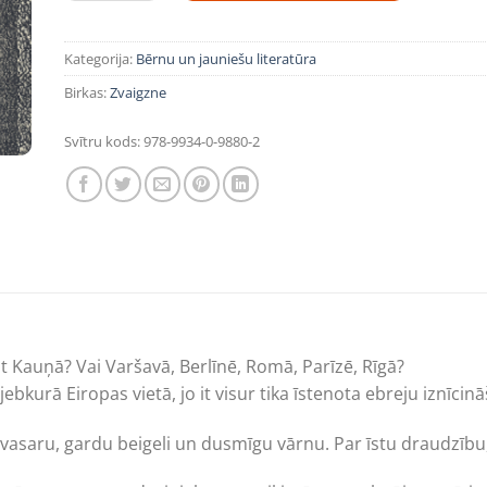
Kategorija:
Bērnu un jauniešu literatūra
Birkas:
Zvaigzne
Svītru kods:
978-9934-0-9880-2
ūt Kauņā? Vai Varšavā, Berlīnē, Romā, Parīzē, Rīgā?
jebkurā Eiropas vietā, jo it visur tika īstenota ebreju iznīci
u vasaru, gardu beigeli un dusmīgu vārnu. Par īstu draudzīb