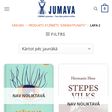
Skip
to
0
content
SĀKUMS
/
PRODUKTS ATZĪMĒTS “GRĀMATPUNKTS”
/
LAPA 2
FILTRS
NAV NOLIKTAVĀ
NAV NOLIKTAVĀ