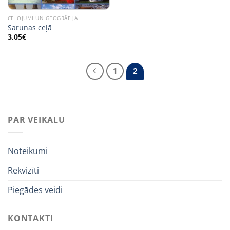
CEĻOJUMI UN ĢEOGRĀFIJA
Sarunas ceļā
3,05
€
1
2
PAR VEIKALU
Noteikumi
Rekvizīti
Piegādes veidi
KONTAKTI