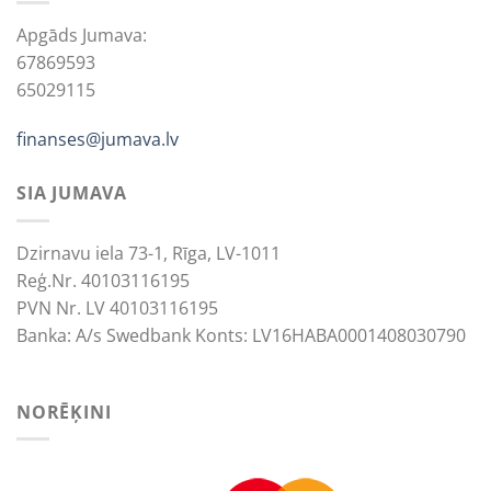
Apgāds Jumava:
67869593
65029115
finanses@jumava.lv
SIA JUMAVA
Dzirnavu iela 73-1, Rīga, LV-1011
Reģ.Nr. 40103116195
PVN Nr. LV 40103116195
Banka: A/s Swedbank Konts: LV16HABA0001408030790
NORĒĶINI