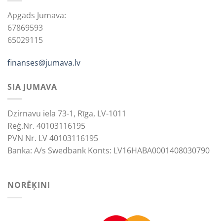
Apgāds Jumava:
67869593
65029115
finanses@jumava.lv
SIA JUMAVA
Dzirnavu iela 73-1, Rīga, LV-1011
Reģ.Nr. 40103116195
PVN Nr. LV 40103116195
Banka: A/s Swedbank Konts: LV16HABA0001408030790
NORĒĶINI