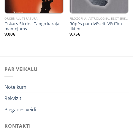
ORIĢINĀLLITERATŪRA
FILOZOFIJA, ASTROLOĢIJA, EZOTERIKA, RELIĢIJA
Oskars Stroks. Tango karaļa
Rūpēs par dvēseli. Vērtību
mantojums
likteņi
9,00
€
9,75
€
PAR VEIKALU
Noteikumi
Rekvizīti
Piegādes veidi
KONTAKTI