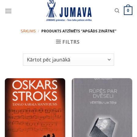
Skip
to
0
content
SĀKUMS
/
PRODUKTS ATZĪMĒTS “APGĀDS ZINĀTNE”
FILTRS