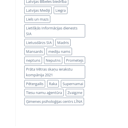
Latvijas Bībeles biedrība
Latvijas Mediji
Liegra
Liels un mazs
Lietišķās Informācijas dienests
SIA
Lietusdārzs SIA
Madris
Mansards
mediju nams
neptuns
Neputns
Prometejs
Prāta Vētras skaņu ierakstu
kompānija 2021
Pētergailis
Raka
Supernamai
Tiesu namu aģentūra
Zvaigzne
Ģimenes psiholoģijas centrs LĪNA