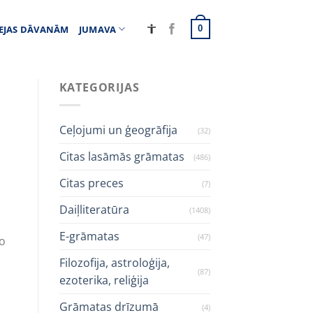
EJAS DĀVANĀM
JUMAVA
0
KATEGORIJAS
Ceļojumi un ģeogrāfija
(32)
Citas lasāmās grāmatas
(486)
Citas preces
(7)
Daiļliteratūra
(1408)
E-grāmatas
(47)
no
Filozofija, astroloģija,
(87)
ezoterika, reliģija
Grāmatas drīzumā
(4)