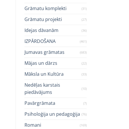
Grāmatu komplekti
(31)
Grāmatu projekti
(27)
Idejas dāvanām
(36)
IZPĀRDOŠANA
(461)
Jumavas grāmatas
(683)
Mājas un dārzs
(22)
Māksla un Kultūra
(33)
Nedēļas karstais
(10)
piedāvājums
Pavārgrāmata
(7)
Psiholoģija un pedagoģija
(76)
Romani
(169)