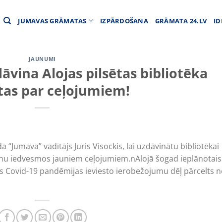
JUMAVAS GRĀMATAS
IZPĀRDOŠANA
GRĀMATA 24.LV
ID
JAUNUMI
vina Alojas pilsētas bibliotēka
as par ceļojumiem!
a “Jumava” vadītājs Juris Visockis, lai uzdāvinātu bibliotēkai
ienu iedvesmos jauniem ceļojumiem.nAlojā šogad ieplānotais
ts Covid-19 pandēmijas ieviesto ierobežojumu dēļ pārcelts 