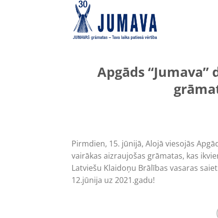
Skip
to
content
Apgāds “Jumava” dā
grāmat
Pirmdien, 15. jūnijā, Alojā viesojās Apgād
vairākas aizraujošas grāmatas, kas ikv
Latviešu Klaidoņu Brālības vasaras saie
12.jūnija uz 2021.gadu!