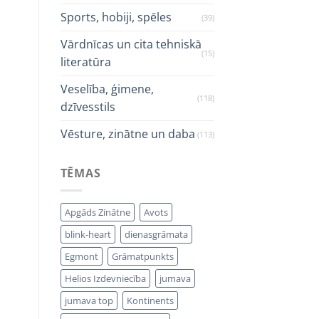
Sports, hobiji, spēles
(39)
Vārdnīcas un cita tehniskā
(15)
literatūra
Veselība, ģimene,
(118)
dzīvesstils
Vēsture, zinātne un daba
(113)
TĒMAS
Apgāds Zinātne
Avots
blink-heart
dienasgrāmata
Egmont
Grāmatpunkts
Helios Izdevniecība
jumava
jumava top
Kontinents